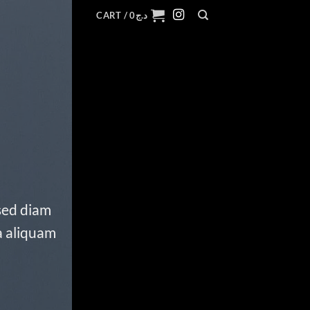
CART /
0
د.ج
 sed diam
a aliquam