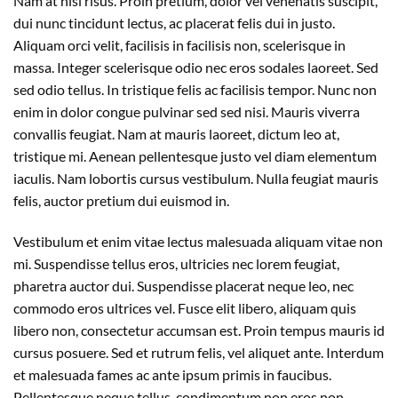
Nam at nisi risus. Proin pretium, dolor vel venenatis suscipit,
dui nunc tincidunt lectus, ac placerat felis dui in justo.
Aliquam orci velit, facilisis in facilisis non, scelerisque in
massa. Integer scelerisque odio nec eros sodales laoreet. Sed
sed odio tellus. In tristique felis ac facilisis tempor. Nunc non
enim in dolor congue pulvinar sed sed nisi. Mauris viverra
convallis feugiat. Nam at mauris laoreet, dictum leo at,
tristique mi. Aenean pellentesque justo vel diam elementum
iaculis. Nam lobortis cursus vestibulum. Nulla feugiat mauris
felis, auctor pretium dui euismod in.
Vestibulum et enim vitae lectus malesuada aliquam vitae non
mi. Suspendisse tellus eros, ultricies nec lorem feugiat,
pharetra auctor dui. Suspendisse placerat neque leo, nec
commodo eros ultrices vel. Fusce elit libero, aliquam quis
libero non, consectetur accumsan est. Proin tempus mauris id
cursus posuere. Sed et rutrum felis, vel aliquet ante. Interdum
et malesuada fames ac ante ipsum primis in faucibus.
Pellentesque neque tellus, condimentum non eros non,