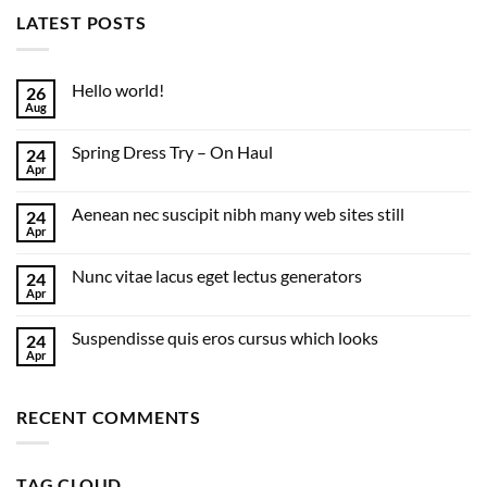
LATEST POSTS
Hello world!
26
Aug
Spring Dress Try – On Haul
24
Apr
Aenean nec suscipit nibh many web sites still
24
Apr
Nunc vitae lacus eget lectus generators
24
Apr
Suspendisse quis eros cursus which looks
24
Apr
RECENT COMMENTS
TAG CLOUD